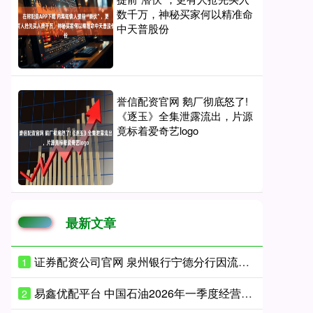
数千万，神秘买家何以精准命
中天普股份
誉信配资官网 鹅厂彻底怒了!
《逐玉》全集泄露流出，片源
竟标着爱奇艺logo
最新文章
证券配资公司官网 泉州银行宁德分行因流动资金贷款管理不到位等被罚款115万元
1
易鑫优配平台 中国石油2026年一季度经营业绩创历史新高 实现“十五五”良好开局
2