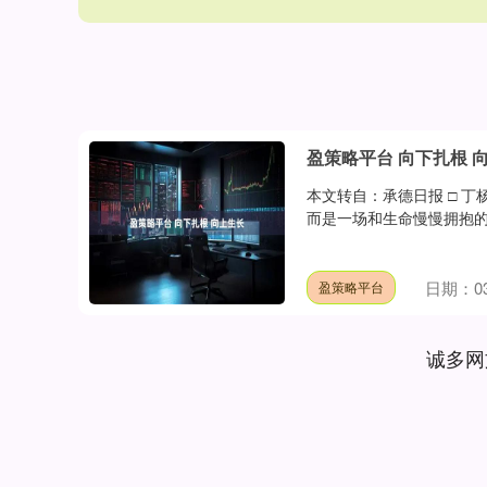
盈策略平台 向下扎根 
本文转自：承德日报 □ 
而是一场和生命慢慢拥抱的
日期：03
盈策略平台
诚多网