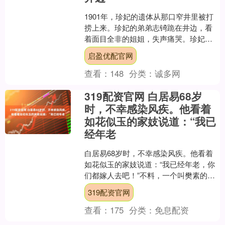
1901年，珍妃的遗体从那口窄井里被打
捞上来。珍妃的弟弟志锜跪在井边，看
着面目全非的姐姐，失声痛哭。珍妃的
一条腿还蜷曲着，志锜流着眼泪，把姐
启盈优配官网
姐的腿慢慢捋直。 珍....
查看：
148
分类：
诚多网
319配资官网 白居易68岁
时，不幸感染风疾。他看着
如花似玉的家妓说道：“我已
经年老
白居易68岁时，不幸感染风疾。他看着
如花似玉的家妓说道：“我已经年老，你
们都嫁人去吧！”不料，一个叫樊素的女
孩当即跪倒，哭着请求白居易留下她。
319配资官网
白居易的一生，最....
查看：
175
分类：
免息配资