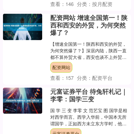
查看：
146
分类：
按月配资
配资网站 增速全国第一！陕
西和西安的外贸，为何突然
爆了？
【增速全国第一！陕西和西安的外贸，
为何突然爆了？】深居内陆，陕西一直
都不算外贸大省，西安也谈不上外贸大
市，但今年这里却突然飙升。 2026年一
配资网站
季度，西安外贸进出....
查看：
157
分类：
配资平台
元富证券平台 待兔轩札记｜
李零：国学三变
国 学 三 变 李零 文 范艺宝 图 国学是相
对西学而言。西学入华前，中国本无所
谓国学，正如西方未立东方学时，他们
也没有西方学。 今世所谓国学，凡历三
元富证券平台