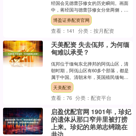
经国会见德蕾莎修女的历史瞬间。画面
中，蒋经国与德蕾莎修女分坐两侧，而
居于正中的竟是时任英文翻译的马英
博盈证券配资官网
九。 马英九身处C位并....
查看：
141
分类：
按月配资
天美配资 失去佤邦，为何缅
甸难以承受？
佤邦位于缅甸东北掸邦的阿佤山区，清
朝时期，阿佤山区有60多个部落，都是
属于中国。清朝末年，英国殖民缅甸
后，不断向北扩张，蚕食我国领土。英
天美配资
国通过武力，实际上控制了....
查看：
76
分类：
配资平台
启盈优配官网 1901年，珍妃
的遗体从那口窄井里被打捞
上来。珍妃的弟弟志锜跪在
井边