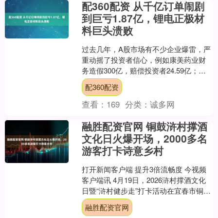
配360配资 从千亿订单闹剧
到巨亏1.87亿，锂电正极材
料巨头溃败
过去几年，A股市场有不少企业爆雷，严
重动摇了投资者信心，例如康美药业财
务造假300亿，赔偿投资者24.59亿；紫
晶存储、泽达易盛在科创板造假，集体
配360配资
诉讼赔超13亿....
查看：
169
分类：
诚多网
融胜配资官网 铜鼓浒村撑酒
文化日火爆开场，2000多名
游客打卡诗意乡村
打开新闻客户端 提升3倍流畅度 今视频
客户端讯 4月19日，2026浒村撑酒文化
日暨“浒村健步走”打卡活动在宜春市铜鼓
县大塅镇浒村村举行。活动以撑酒为
融胜配资官网
媒、以民俗....