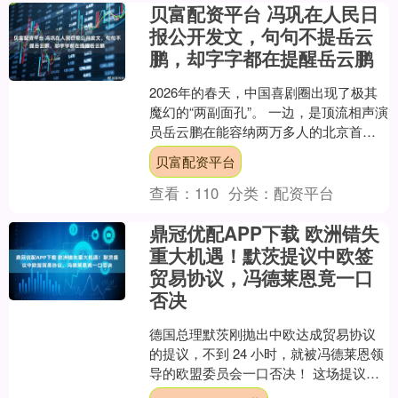
贝富配资平台 冯巩在人民日
报公开发文，句句不提岳云
鹏，却字字都在提醒岳云鹏
2026年的春天，中国喜剧圈出现了极其
魔幻的“两副面孔”。 一边，是顶流相声演
员岳云鹏在能容纳两万多人的北京首都
体育馆里，拿着麦克风深情献唱。 台下
贝富配资平台
座无虚席，内....
查看：
110
分类：
配资平台
鼎冠优配APP下载 欧洲错失
重大机遇！默茨提议中欧签
贸易协议，冯德莱恩竟一口
否决
德国总理默茨刚抛出中欧达成贸易协议
的提议，不到 24 小时，就被冯德莱恩领
导的欧盟委员会一口否决！ 这场提议与
否决的交锋，始于德国联邦议院的一场