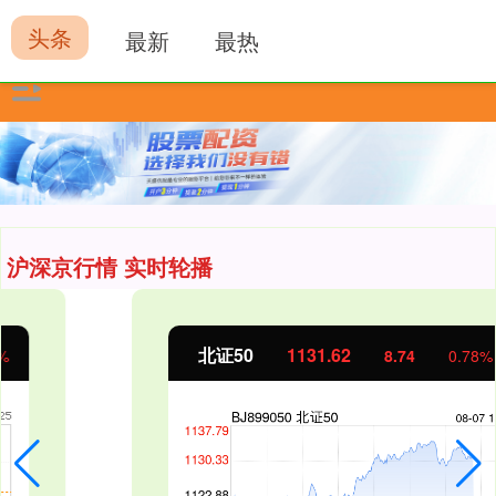
头条
最新
最热
沪深京行情 实时轮播
北证50
1131.62
8.74
0.78%