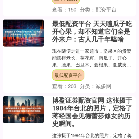
但回到现实，却还是本....
查看：
150
分类：
配资平台
最低配资平台 天天嗑瓜子吃
开心果，却不知道它们全是
外来户：古人几千年嗑啥
现在随便走进一家超市，坚果区的货架
能摆得老长。葵花籽、南瓜子、开心
果、腰果、巴旦木、碧根果、夏威夷
果……琳琅满目，看着像是中国人嗑了
最低配资平台
几千年的老东西。 但要是把这....
查看：
203
分类：
诚多网
博盈证券配资官网 这张摄于
1984年台北的照片，定格了
蒋经国会见德蕾莎修女的历
史瞬间。
这张摄于1984年台北的照片，定格了蒋