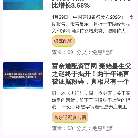
比增长3.68%
4月29日，中国建设银行发布2026年一季
度报告。报告显示，建行一季度经营收
入和净利润保持双增态势、增幅扩大，
实现经营收入2，064.15亿元，同比增长
维嘉配资
10.9....
查看：
99
分类：
免息配资
富余通配资官网 秦始皇生父
之谜终于揭开！两千年谣言
被证据粉碎，真相只有一个
同一本《史记》，同一位史家，关于秦
始皇的亲爹，留下了两段对不上号的记
载。 一处白纸黑字写着他是秦庄襄王之
子，另一处却绘声绘色地说，吕不韦把
富余通配资官网
一个已经怀孕的女人献给....
查看：
98
分类：
免息配资