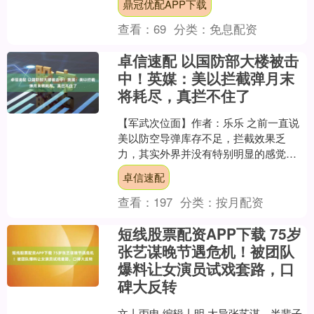
鼎冠优配APP下载
政府质询。有议员....
查看：
69
分类：
免息配资
卓信速配 以国防部大楼被击
中！英媒：美以拦截弹月末
将耗尽，真拦不住了
【军武次位面】作者：乐乐 之前一直说
美以防空导弹库存不足，拦截效果乏
力，其实外界并没有特别明显的感觉。
然而，随着这几天伊朗导弹距离内盖夫
卓信速配
核研究中心越来越近，甚至....
查看：
197
分类：
按月配资
短线股票配资APP下载 75岁
张艺谋晚节遇危机！被团队
爆料让女演员试戏套路，口
碑大反转
文丨丙申 编辑丨明 大导张艺谋，半辈子