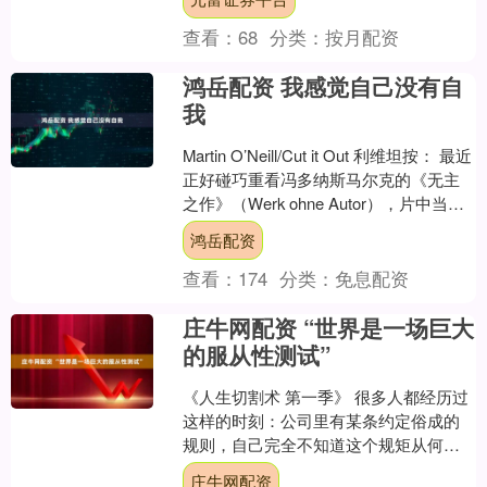
变：一为清....
查看：
68
分类：
按月配资
鸿岳配资 我感觉自己没有自
我
Martin O’Neill/Cut it Out 利维坦按： 最近
正好碰巧重看冯多纳斯马尔克的《无主
之作》（Werk ohne Autor），片中当东
德的艺术....
鸿岳配资
查看：
174
分类：
免息配资
庄牛网配资 “世界是一场巨大
的服从性测试”
《人生切割术 第一季》 很多人都经历过
这样的时刻：公司里有某条约定俗成的
规则，自己完全不知道这个规矩从何而
来，甚至会在心里质疑规则的合理性，
庄牛网配资