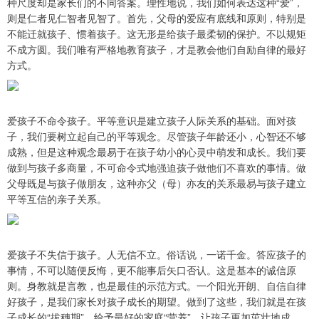
种尺度却是家长们的不同答案。理性地说，我们如何表达这种“爱”，
则是仁者见仁智者见智了。首先，父母的爱应有底线和原则，特别是
不能迁就孩子、惯着孩子。这无形是给孩子最柔韧的保护。不以规矩
不成方圆。我们唯有严格地教育孩子，才是教会他们自励自律的最好
方式。
爱孩子不命令孩子。平等意识是建立孩子人际关系的基础。面对孩
子，我们要树立起自己的平等观念。尽管孩子年龄还小，心智还不够
成熟，但是这种观念最易于在孩子幼小的心灵中萌发和成长。我们要
做到与孩子多商量，不可命令式地强迫孩子做他们不喜欢的事情。做
父母既是与孩子做朋友，这种亦父（母）亦友的关系最易与孩子建立
平等互信的亲子关系。
爱孩子不失信于孩子。人无信不立。俗话说，一诺千金。答应孩子的
事情，不可以随便反悔，更不能事后矢口否认。这是基本的诚信原
则。身教就是言教，也是最佳的示范方式。一个阳光开朗、自信自律
好孩子，是我们家长对孩子成长的期望。做到了这些，我们就是在孩
子成长的“拔穗期”，给予最好的家庭“营养”，让孩子更加茁壮地成