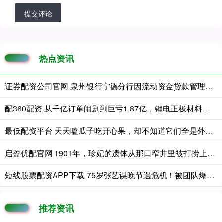
提交评论
热点资讯
证券配资公司官网 泉州银行宁德分行因流动资金贷款管理不到位等被罚款115万元
配360配资 从千亿订单闹剧到巨亏1.87亿，锂电正极材料巨头溃败
最低配资平台 天天嗑瓜子吃开心果，却不知道它们全是外来户：古人几千年嗑啥
启盈优配官网 1901年，珍妃的遗体从那口窄井里被打捞上来。珍妃的弟弟志锜跪在井边
短线股票配资APP下载 75岁张艺谋晚节遇危机！被团队爆料让女演员试戏套路，口碑大反转
推荐资讯