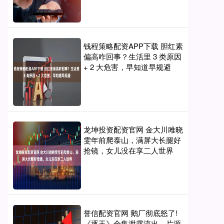
钱程策略配资APP下载 胆红素
偏高咋回事？生活里 3 类原因
+ 2 大危害，早知道早规避
龙坤投资配资官网 金大川雎晓
雯年前爬泰山，满屏大长腿好
抢镜，女儿没在享二人世界
誉信配资官网 鹅厂彻底怒了!
《逐玉》全集泄露流出，片源