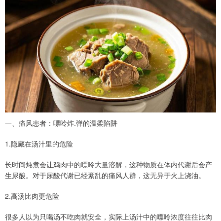
一、痛风患者：嘌呤炸.弹的温柔陷阱
1.隐藏在汤汁里的危险
长时间炖煮会让鸡肉中的嘌呤大量溶解，这种物质在体内代谢后会产
生尿酸。对于尿酸代谢已经紊乱的痛风人群，这无异于火上浇油。
2.高汤比肉更危险
很多人以为只喝汤不吃肉就安全，实际上汤汁中的嘌呤浓度往往比肉