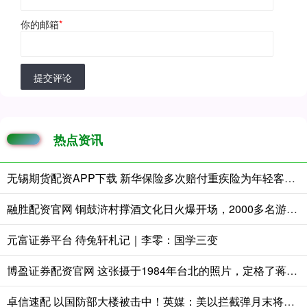
你的邮箱
*
提交评论
热点资讯
无锡期货配资APP下载 新华保险多次赔付重疾险为年轻客户提供持续保障
融胜配资官网 铜鼓浒村撑酒文化日火爆开场，2000多名游客打卡诗意乡村
元富证券平台 待兔轩札记｜李零：国学三变
博盈证券配资官网 这张摄于1984年台北的照片，定格了蒋经国会见德蕾莎修女的历史瞬间。
卓信速配 以国防部大楼被击中！英媒：美以拦截弹月末将耗尽，真拦不住了