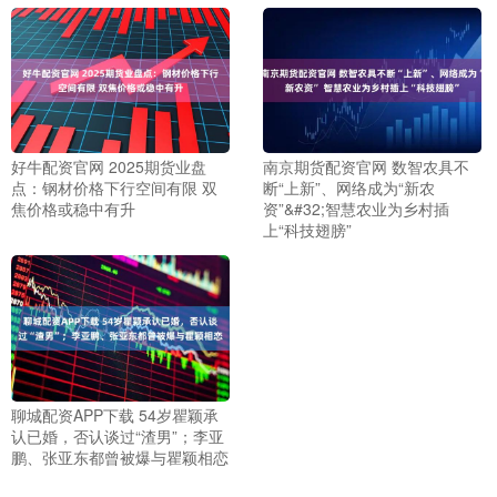
好牛配资官网 2025期货业盘
南京期货配资官网 数智农具不
点：钢材价格下行空间有限 双
断“上新”、网络成为“新农
焦价格或稳中有升
资”&#32;智慧农业为乡村插
上“科技翅膀”
聊城配资APP下载 54岁瞿颖承
认已婚，否认谈过“渣男”；李亚
鹏、张亚东都曾被爆与瞿颖相恋