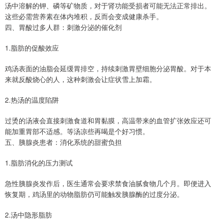
汤中溶解的钾、磷等矿物质，对于肾功能受损者可能无法正常排出。
这些必需营养素在体内堆积，反而会变成健康杀手。
四、胃酸过多人群：刺激分泌的催化剂
1.脂肪的促酸效应
鸡汤表面的油脂会延缓胃排空，持续刺激胃壁细胞分泌胃酸。对于本
来就反酸烧心的人，这种刺激会让症状雪上加霜。
2.热汤的温度陷阱
过烫的汤液会直接刺激食道和胃黏膜，高温带来的血管扩张效应还可
能加重胃部不适感。等汤凉些再喝是个好习惯。
五、胰腺炎患者：消化系统的甜蜜负担
1.脂肪消化的压力测试
急性胰腺炎发作后，医生通常会要求禁食油腻食物几个月。即便进入
恢复期，鸡汤里的动物脂肪仍可能触发胰腺酶的过度分泌。
2.汤中隐形脂肪