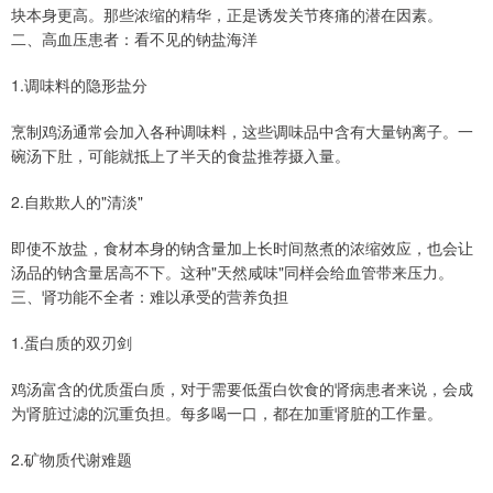
块本身更高。那些浓缩的精华，正是诱发关节疼痛的潜在因素。
二、高血压患者：看不见的钠盐海洋
1.调味料的隐形盐分
烹制鸡汤通常会加入各种调味料，这些调味品中含有大量钠离子。一
碗汤下肚，可能就抵上了半天的食盐推荐摄入量。
2.自欺欺人的"清淡"
即使不放盐，食材本身的钠含量加上长时间熬煮的浓缩效应，也会让
汤品的钠含量居高不下。这种"天然咸味"同样会给血管带来压力。
三、肾功能不全者：难以承受的营养负担
1.蛋白质的双刃剑
鸡汤富含的优质蛋白质，对于需要低蛋白饮食的肾病患者来说，会成
为肾脏过滤的沉重负担。每多喝一口，都在加重肾脏的工作量。
2.矿物质代谢难题