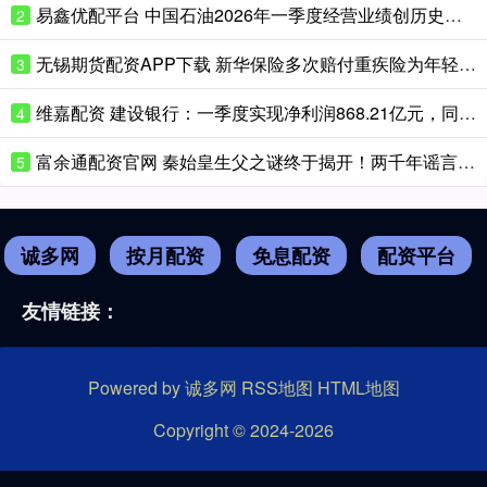
易鑫优配平台 中国石油2026年一季度经营业绩创历史新高 实现“十五五”良好开局
2
无锡期货配资APP下载 新华保险多次赔付重疾险为年轻客户提供持续保障
3
维嘉配资 建设银行：一季度实现净利润868.21亿元，同比增长3.68%
4
富余通配资官网 秦始皇生父之谜终于揭开！两千年谣言被证据粉碎，真相只有一个
5
诚多网
按月配资
免息配资
配资平台
友情链接：
Powered by
诚多网
RSS地图
HTML地图
Copyright
© 2024-2026