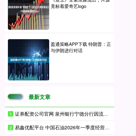
竟标着爱奇艺logo
盈通策略APP下载 特朗普：正
与伊朗进行对话
最新文章
证券配资公司官网 泉州银行宁德分行因流动资金贷款管理不到位等被罚款115万元
1
易鑫优配平台 中国石油2026年一季度经营业绩创历史新高 实现“十五五”良好开局
2