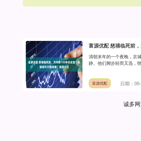
富源优配 慈禧临死前，
清朝末年的一个夜晚，京
静。他们脚步轻而又迅，悄
日期：05-
富源优配
诚多网