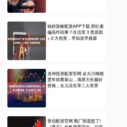
钱程策略配资APP下载 胆红素
偏高咋回事？生活里 3 类原因
+ 2 大危害，早知道早规避
龙坤投资配资官网 金大川雎晓
雯年前爬泰山，满屏大长腿好
抢镜，女儿没在享二人世界
誉信配资官网 鹅厂彻底怒了!
《逐玉》全集泄露流出，片源