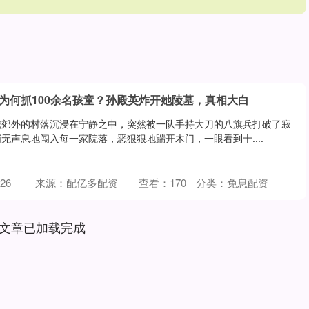
为何抓100余名孩童？孙殿英炸开她陵墓，真相大白
城郊外的村落沉浸在宁静之中，突然被一队手持大刀的八旗兵打破了寂
无声息地闯入每一家院落，恶狠狠地踹开木门，一眼看到十....
26
来源：配亿多配资
查看：
170
分类：
免息配资
文章已加载完成