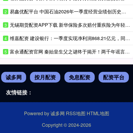
易鑫优配平台 中国石油2026年一季度经营业绩创历史新高 实现“十五五”良好开局
2
无锡期货配资APP下载 新华保险多次赔付重疾险为年轻客户提供持续保障
3
维嘉配资 建设银行：一季度实现净利润868.21亿元，同比增长3.68%
4
富余通配资官网 秦始皇生父之谜终于揭开！两千年谣言被证据粉碎，真相只有一个
5
诚多网
按月配资
免息配资
配资平台
友情链接：
Powered by
诚多网
RSS地图
HTML地图
Copyright
© 2024-2026