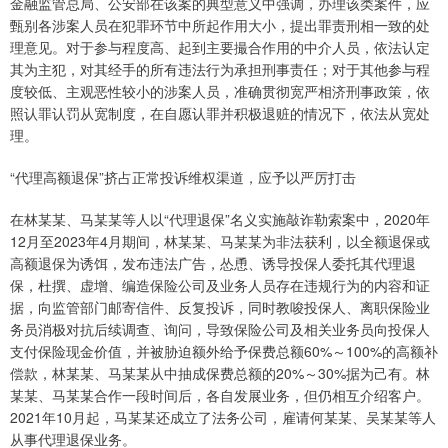
金融监管总局、公安部在该案的典型意义中强调，办理该类案件，应
甄别各涉案人员在犯罪环节中所起作用大小，提出罪责刑相一致的处
理意见。对于参与程度高、起到主要撮合作用的中介人员，依法认定
其为主犯，对其经手的所有违法行为承担刑事责任；对于其他参与程
度较低、主观恶性较小的涉案人员，准确贯彻宽严相济刑事政策，依
照认罪认罚从宽制度，在自愿认罪并积极退赃的情况下，依法从宽处
理。
“代理高额退保”挤占正常投诉维权渠道，应予以严厉打击
在林某某、马某某等人以“代理退保”名义实施敲诈勒索案中，2020年
12月至2023年4月期间，林某某、马某某为非法获利，以全额退保或
高额退保为诱饵，发布违法广告，怂恿、诱导投保人委托其代理退
保，杜撰、虚增、编造保险公司及业务人员存在违规行为的内容和证
据，向监管部门邮寄信件、反复投诉，同时教唆投保人、离职保险业
务员消极对抗后续调查、询问，导致保险公司及相关业务员向投保人
支付保险现金价值，并被胁迫额外给予保费总额60%～100%的高额补
偿款，林某某、马某某从中抽成保费总额的20%～30%据为己有。林
某某、马某某合作一段时间后，各自发展业务，但仍相互介绍客户。
2021年10月起，马某某还成立了法务公司，雇请何某某、吴某某等人
从事代理退保业务。