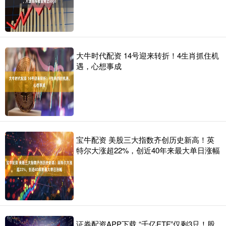
大牛时代配资 14号迎来转折！4生肖抓住机
遇，心想事成
宝牛配资 美股三大指数齐创历史新高！英
特尔大涨超22%，创近40年来最大单日涨幅
证券配资APP下载 “千亿ETF”仅剩3只！股