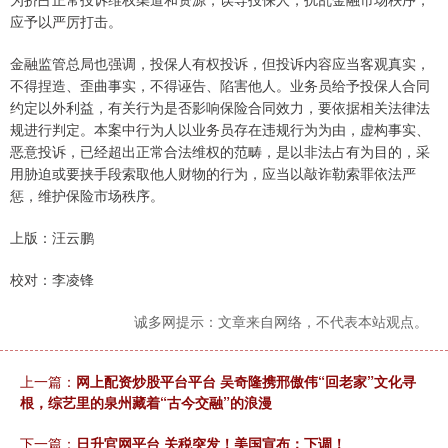
应予以严厉打击。
金融监管总局也强调，投保人有权投诉，但投诉内容应当客观真实，
不得捏造、歪曲事实，不得诬告、陷害他人。业务员给予投保人合同
约定以外利益，有关行为是否影响保险合同效力，要依据相关法律法
规进行判定。本案中行为人以业务员存在违规行为为由，虚构事实、
恶意投诉，已经超出正常合法维权的范畴，是以非法占有为目的，采
用胁迫或要挟手段索取他人财物的行为，应当以敲诈勒索罪依法严
惩，维护保险市场秩序。
上版：汪云鹏
校对：李凌锋
诚多网提示：文章来自网络，不代表本站观点。
上一篇：
网上配资炒股平台平台 吴奇隆携邢傲伟“回老家”文化寻
根，综艺里的泉州藏着“古今交融”的浪漫
下一篇：
日升官网平台 关税突发！美国宣布：下调！