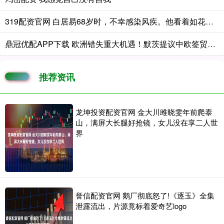
319配资官网 白居易68岁时，不幸感染风疾。他看着如花似玉的家妓说道：“我已经年老
鼎冠优配APP下载 欧洲错失重大机遇！默茨提议中欧签贸易协议，冯德莱恩竟一口否决
推荐资讯
龙坤投资配资官网 金大川雎晓雯年前爬泰
山，满屏大长腿好抢镜，女儿没在享二人世
界
誉信配资官网 鹅厂彻底怒了!《逐玉》全集
泄露流出，片源竟标着爱奇艺logo