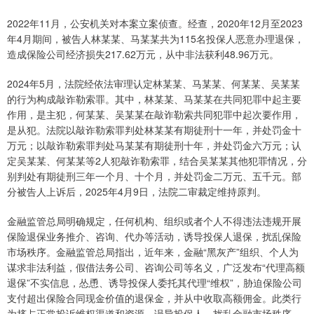
2022年11月，公安机关对本案立案侦查。经查，2020年12月至2023
年4月期间，被告人林某某、马某某共为115名投保人恶意办理退保，
造成保险公司经济损失217.62万元，从中非法获利48.96万元。
2024年5月，法院经依法审理认定林某某、马某某、何某某、吴某某
的行为构成敲诈勒索罪。其中，林某某、马某某在共同犯罪中起主要
作用，是主犯，何某某、吴某某在敲诈勒索共同犯罪中起次要作用，
是从犯。法院以敲诈勒索罪判处林某某有期徒刑十一年，并处罚金十
万元；以敲诈勒索罪判处马某某有期徒刑十年，并处罚金六万元；认
定吴某某、何某某等2人犯敲诈勒索罪，结合吴某某其他犯罪情况，分
别判处有期徒刑三年一个月、十个月，并处罚金二万元、五千元。部
分被告人上诉后，2025年4月9日，法院二审裁定维持原判。
金融监管总局明确规定，任何机构、组织或者个人不得违法违规开展
保险退保业务推介、咨询、代办等活动，诱导投保人退保，扰乱保险
市场秩序。金融监管总局指出，近年来，金融“黑灰产”组织、个人为
谋求非法利益，假借法务公司、咨询公司等名义，广泛发布“代理高额
退保”不实信息，怂恿、诱导投保人委托其代理“维权”，胁迫保险公司
支付超出保险合同现金价值的退保金，并从中收取高额佣金。此类行
为挤占正常投诉维权渠道和资源，误导投保人，扰乱金融市场秩序，