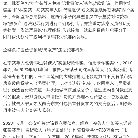
第一批案例包含“宁某等人包装‘职业背债人’实施贷款诈骗、信用卡诈
骗案”和“林某某、马某某等人以‘代理退保’名义实施敲诈勒索案”两个案
子，金融监管总局指出，这两个案子的典型意义在于坚持对信贷领
域“黑灰产”违法犯罪行为进行全链条打击，并注重对涉案人员分层分
类处置；依法严惩以“代理维权”形式掩盖非法获利目的的犯罪分子，
同时依法划分了权利行使与违法犯罪的边界。
全链条打击信贷领域“黑灰产”违法犯罪行为
在宁某等人包装“职业背债人”实施贷款诈骗、信用卡诈骗案中，2019
年7月至2020年5月期间，被告人宁某伙同沈某某等人（另案处理）以
非法占有为目的，在全国范围内大肆招揽无还款能力且不具有某市购
房资质的贷款人（另案处理），对其进行“包装”，伙同房东（另案处
理）伪造首付款凭证，并大幅做高房屋成交价，通过虚构首付款已支
付的假象，安排贷款人申请抵押贷款并办理不动产登记。贷款发放
后，被告人宁某等人向房东支付包括首付款在内的卖房款后，剩余款
项由被告人宁某等人瓜分。
2023年6月，公安机关对该案立案侦查。经查，被告人宁某等人通过
张某某等11名贷款人（均另案处理）诈骗贷款共计738万余元（币
种：人民币，下同）。 另查明，2019年起，宁某以非法占有为目的，