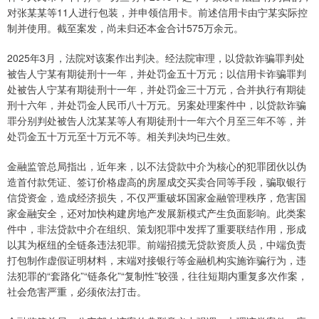
对张某某等11人进行包装，并申领信用卡。前述信用卡由宁某实际控
制并使用。截至案发，尚未归还本金合计575万余元。
2025年3月，法院对该案作出判决。经法院审理，以贷款诈骗罪判处
被告人宁某有期徒刑十一年，并处罚金五十万元；以信用卡诈骗罪判
处被告人宁某有期徒刑十一年，并处罚金三十万元，合并执行有期徒
刑十六年，并处罚金人民币八十万元。另案处理案件中，以贷款诈骗
罪分别判处被告人沈某某等人有期徒刑十一年六个月至三年不等，并
处罚金五十万元至十万元不等。相关判决均已生效。
金融监管总局指出，近年来，以不法贷款中介为核心的犯罪团伙以伪
造首付款凭证、签订价格虚高的房屋成交买卖合同等手段，骗取银行
信贷资金，造成经济损失，不仅严重破坏国家金融管理秩序，危害国
家金融安全，还对加快构建房地产发展新模式产生负面影响。此类案
件中，非法贷款中介在组织、策划犯罪中发挥了重要联结作用，形成
以其为枢纽的全链条违法犯罪。前端招揽无贷款资质人员，中端负责
打包制作虚假证明材料，末端对接银行等金融机构实施诈骗行为，违
法犯罪的“套路化”“链条化”“复制性”较强，往往短期内重复多次作案，
社会危害严重，必须依法打击。