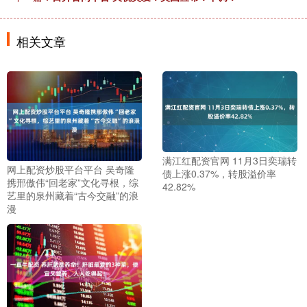
相关文章
满江红配资官网 11月3日奕瑞转
网上配资炒股平台平台 吴奇隆
债上涨0.37%，转股溢价率
携邢傲伟“回老家”文化寻根，综
42.82%
艺里的泉州藏着“古今交融”的浪
漫